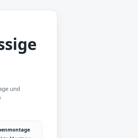
ssige
tage und
e
penmontage