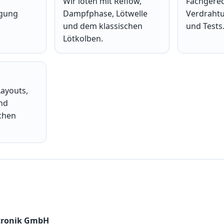
Wir löten mit Reflow,
Fachgere
igung
Dampfphase, Lötwelle
Verdrahtu
und dem klassischen
und Tests
Lötkolben.
Layouts,
nd
chen
ktronik GmbH