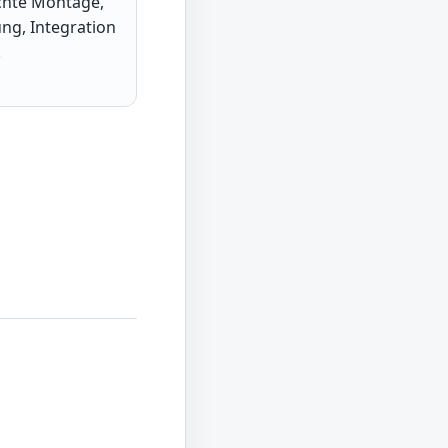
chte Montage,
ng, Integration
.